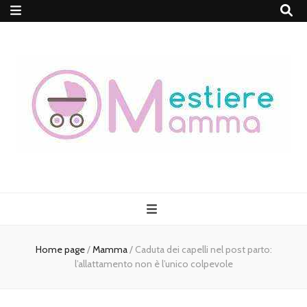
MestiereMamma
Home page
/
Mamma
/
Caduta dei capelli nel post parto:
l’allattamento non è l’unico colpevole