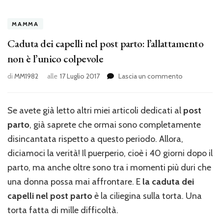
MAMMA
Caduta dei capelli nel post parto: l’allattamento
non è l’unico colpevole
su
di
MM1982
alle
17 Luglio 2017
Lascia un commento
Caduta
dei
capelli
Se avete già letto altri miei articoli dedicati al
post
nel
parto
, già saprete che ormai sono completamente
post
parto:
disincantata rispetto a questo periodo. Allora,
l’allattamen
diciamoci la verità! Il puerperio, cioè i 40 giorni dopo il
non
parto, ma anche oltre sono tra i momenti più duri che
è
l’unico
una donna possa mai affrontare. E
la caduta dei
colpevole
capelli nel post parto
è la ciliegina sulla torta. Una
torta fatta di mille difficoltà.