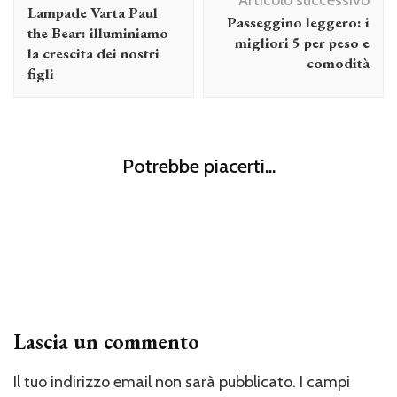
articolo
Lampade Varta Paul
Passeggino leggero: i
the Bear: illuminiamo
migliori 5 per peso e
la crescita dei nostri
comodità
figli
Mamma
Mamma
Potrebbe piacerti...
Baby Shower, cos’è? Come organizzarlo? E cosa regalare?
Resilienza vs Resistenza: intervista a Luca Mazzucchelli –
Figli
Mamma
AUDIO 1/4
I bambini vogliono un cane? Cosa devi sapere prima di
prenderne uno
Lascia un commento
Il tuo indirizzo email non sarà pubblicato.
I campi