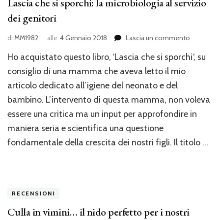
Lascia che si sporchi: la microbiologia al servizio
dei genitori
su
di
MM1982
alle
4 Gennaio 2018
Lascia un commento
Lascia
Ho acquistato questo libro, ‘Lascia che si sporchi‘, su
che
si
consiglio di una mamma che aveva letto il mio
sporchi:
articolo dedicato all’igiene del neonato e del
la
bambino. L’intervento di questa mamma, non voleva
microbiol
al
essere una critica ma un input per approfondire in
servizio
maniera seria e scientifica una questione
dei
genitori
fondamentale della crescita dei nostri figli. Il titolo …
RECENSIONI
Culla in vimini… il nido perfetto per i nostri