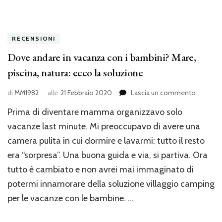
RECENSIONI
Dove andare in vacanza con i bambini? Mare,
piscina, natura: ecco la soluzione
su
di
MM1982
alle
21 Febbraio 2020
Lascia un commento
Dove
Prima di diventare mamma organizzavo solo
andare
in
vacanze last minute. Mi preoccupavo di avere una
vacanza
camera pulita in cui dormire e lavarmi: tutto il resto
con
era “sorpresa”. Una buona guida e via, si partiva. Ora
i
bambini
tutto è cambiato e non avrei mai immaginato di
Mare,
potermi innamorare della soluzione villaggio camping
piscina,
natura:
per le vacanze con le bambine. …
ecco
la