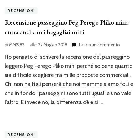
RECENSIONI
Recensione passeggino Peg Perego Pliko mini:
entra anche nei bagagliai mini
su
di
MM1982
alle
27 Maggio 2018
Lascia un commento
Recensio
Ho pensato di scrivere la recensione del passeggino
passeggin
Peg
leggero Peg Perego Pliko mini perché so bene quanto
Perego
sia difficile scegliere fra mille proposte commerciali.
Pliko
Chi non ha figli penserà che noi mamme siamo folli e
mini:
entra
che in fondo i passeggini sono tutti uguali e uno vale
anche
l’altro. E invece no, la differenza c’è e si …
nei
bagagliai
mini
RECENSIONI