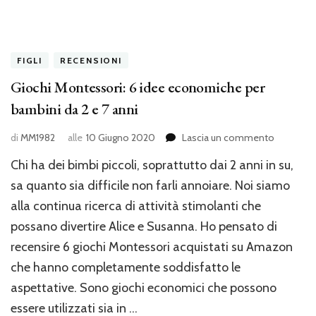
FIGLI
RECENSIONI
Giochi Montessori: 6 idee economiche per
bambini da 2 e 7 anni
su
di
MM1982
alle
10 Giugno 2020
Lascia un commento
Giochi
Chi ha dei bimbi piccoli, soprattutto dai 2 anni in su,
Montesso
6
sa quanto sia difficile non farli annoiare. Noi siamo
idee
alla continua ricerca di attività stimolanti che
economi
possano divertire Alice e Susanna. Ho pensato di
per
bambini
recensire 6 giochi Montessori acquistati su Amazon
da
che hanno completamente soddisfatto le
2
e
aspettative. Sono giochi economici che possono
7
essere utilizzati sia in …
anni