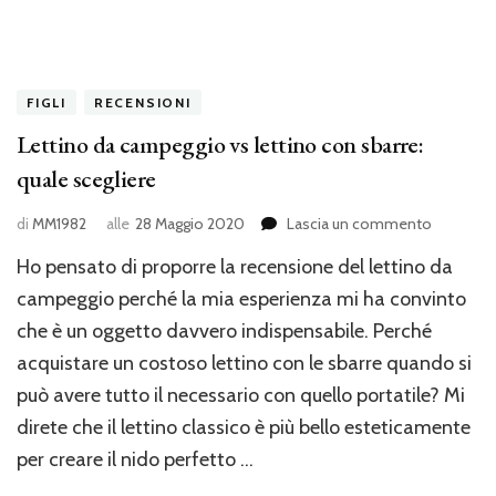
FIGLI
RECENSIONI
Lettino da campeggio vs lettino con sbarre:
quale scegliere
su
di
MM1982
alle
28 Maggio 2020
Lascia un commento
Lettino
Ho pensato di proporre la recensione del lettino da
da
campegg
campeggio perché la mia esperienza mi ha convinto
vs
che è un oggetto davvero indispensabile. Perché
lettino
acquistare un costoso lettino con le sbarre quando si
con
sbarre:
può avere tutto il necessario con quello portatile? Mi
quale
direte che il lettino classico è più bello esteticamente
scegliere
per creare il nido perfetto …