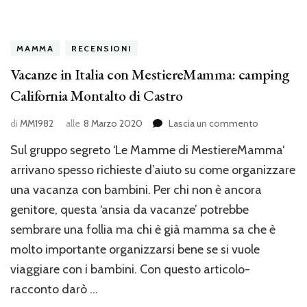
MAMMA
RECENSIONI
Vacanze in Italia con MestiereMamma: camping
California Montalto di Castro
su
di
MM1982
alle
8 Marzo 2020
Lascia un commento
Vacanze
Sul gruppo segreto ‘Le Mamme di MestiereMamma‘
in
Italia
arrivano spesso richieste d’aiuto su come organizzare
con
una vacanza con bambini. Per chi non è ancora
MestiereM
genitore, questa ‘ansia da vacanze’ potrebbe
camping
California
sembrare una follia ma chi è già mamma sa che è
Montalto
molto importante organizzarsi bene se si vuole
di
Castro
viaggiare con i bambini. Con questo articolo-
racconto darò …