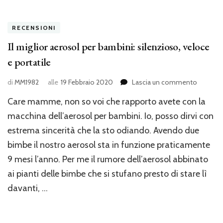
soluzio
RECENSIONI
Il miglior aerosol per bambini: silenzioso, veloce
e portatile
su
di
MM1982
alle
19 Febbraio 2020
Lascia un commento
Il
Care mamme, non so voi che rapporto avete con la
miglior
aerosol
macchina dell’aerosol per bambini. Io, posso dirvi con
per
estrema sincerità che la sto odiando. Avendo due
bambini:
bimbe il nostro aerosol sta in funzione praticamente
silenzio
veloce
9 mesi l’anno. Per me il rumore dell’aerosol abbinato
e
ai pianti delle bimbe che si stufano presto di stare lì
portatile
davanti, …