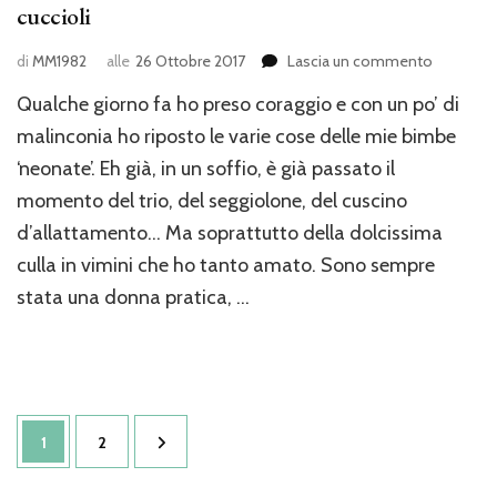
cuccioli
su
di
MM1982
alle
26 Ottobre 2017
Lascia un commento
Culla
Qualche giorno fa ho preso coraggio e con un po’ di
in
vimini…
malinconia ho riposto le varie cose delle mie bimbe
il
‘neonate’. Eh già, in un soffio, è già passato il
nido
momento del trio, del seggiolone, del cuscino
perfetto
per
d’allattamento… Ma soprattutto della dolcissima
i
culla in vimini che ho tanto amato. Sono sempre
nostri
cuccioli
stata una donna pratica, …
Paginazione
Pagina
Pagina
1
2
degli
articoli