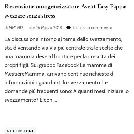
Recensione omogeneizzatore Avent Easy Pappa:
svezzare senza stress
su
di
MM1982
alle
16 Marzo 2018
Lascia un commento
Recension
La discussione intorno al tema dello svezzamento,
omogeneiz
Avent
sta diventando via via più centrale tra le scelte che
Easy
una mamma deve affrontare per la crescita dei
Pappa:
propri figli. Sul gruppo Facebook Le mamme di
svezzare
senza
MestiereMamma, arrivano continue richieste di
stress
informazioni riguardanti lo svezzamento. Le
domande più frequenti sono: A quanti mesi iniziare lo
svezzamento? E con …
RECENSIONI