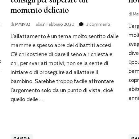
momento delicato
di
Mar
su
n
di
MM1982
alle
21 Febbraio 2020
3 commenti
L’ar
Come
molt
L’allattamento è un tema molto sentito dalle
smettere
di
sveg
mamme e spesso apre dei dibattiti accesi.
allattare:
dive
C’è chi sostiene di dare il seno a richiesta e
consigli
e
Eppu
chi, per svariati motivi, non se la sente di
per
o
superare
bamb
iniziare o di proseguire ad allattare il
un
sopr
bambino. Sarebbe troppo facile affrontare
momento
abit
delicato
l’argomento solo da un punto di vista, cioè
anni
quello delle …
MAMMA
MA