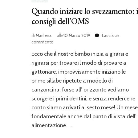
Quando iniziare lo svezzamento: i
consigli dell’OMS
di
Marilena
alle
10 Marzo 2019
Lascia un
su
commento
Quando
Ecco che il nostro bimbo inizia a girarsi e
iniziare
lo
rigirarsi per trovare il modo di provare a
svezzamento:
gattonare, improvvisamente iniziano le
i
prime sillabe ripetute a modello di
consigli
dell’OMS
canzoncina, forse all’ orizzonte vediamo
scorgere i primi dentini, e senza rendercene
conto siamo arrivati al sesto mese! Un mese
fondamentale anche dal punto di vista dell’
alimentazione. …