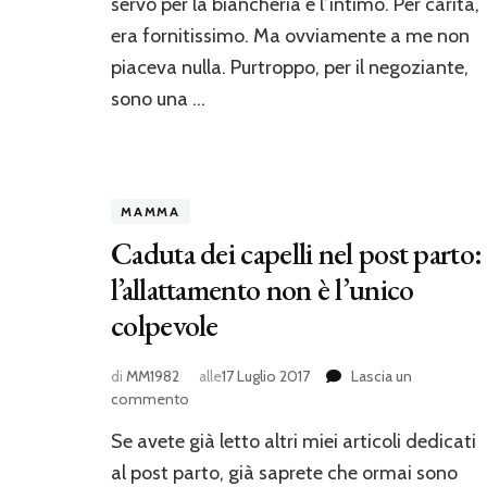
servo per la biancheria e l’intimo. Per carità,
e
invece…
era fornitissimo. Ma ovviamente a me non
piaceva nulla. Purtroppo, per il negoziante,
sono una …
MAMMA
Caduta dei capelli nel post parto:
l’allattamento non è l’unico
colpevole
di
MM1982
alle
17 Luglio 2017
Lascia un
su
commento
Caduta
Se avete già letto altri miei articoli dedicati
dei
capelli
al post parto, già saprete che ormai sono