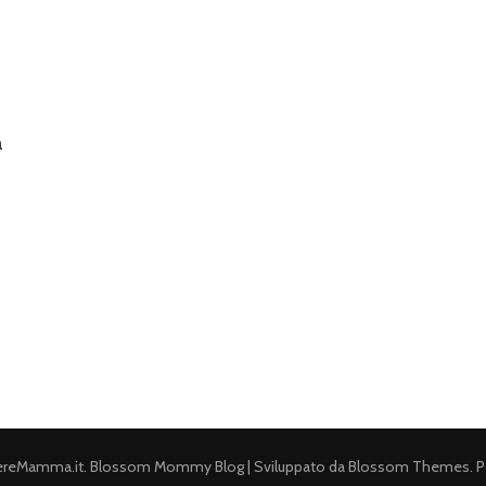
a
ereMamma.it
.
Blossom Mommy Blog | Sviluppato da
Blossom Themes
. 