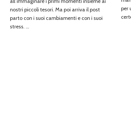
mamm
all’immaginare i primi momenti insieme ai
completa
per 
nostri piccoli tesori. Ma poi arriva il post
cert
parto con i suoi cambiamenti e con i suoi
stress. …