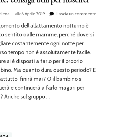
su
ilena
alle
6 Aprile 2019
Lascia un commento
Smettere
gomento dell’allattamento notturno è
di
allattare
o sentito dalle mamme, perché doversi
al
liare costantemente ogni notte per
seno
rso tempo non è assolutamente facile.
di
notte:
re si è disposti a farlo per il proprio
consigli
ino. Ma quanto dura questo periodo? E
utili
per
attutto, finirà mai? O il bambino si
riuscirci
uerà e continuerà a farlo magari per
? Anche sul gruppo …
MMA