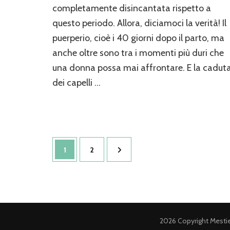
nel
completamente disincantata rispetto a
post
questo periodo. Allora, diciamoci la verità! Il
parto:
l’allattamento
puerperio, cioè i 40 giorni dopo il parto, ma
non
anche oltre sono tra i momenti più duri che
è
l’unico
una donna possa mai affrontare. E la cadut
colpevole
dei capelli …
Paginazione
Pagina
Pagina
1
2
degli
articoli
2026 Copyright
Mesti