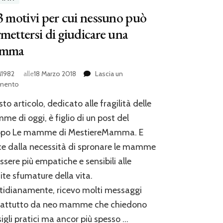
3 motivi per cui nessuno può
mettersi di giudicare una
mma
1982
alle
18 Marzo 2018
Lascia un
su
mento
I
to articolo, dedicato alle fragilità delle
13
motivi
e di oggi, è figlio di un post del
per
ppo Le mamme di MestiereMamma. E
cui
e dalla necessità di spronare le mamme
nessuno
può
ssere più empatiche e sensibili alle
permettersi
nite sfumature della vita.
di
giudicare
idianamente, ricevo molti messaggi
una
rattutto da neo mamme che chiedono
mamma
igli pratici ma ancor più spesso …