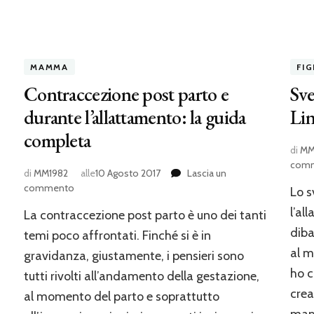
MAMMA
FIG
Contraccezione post parto e
Sv
durante l’allattamento: la guida
Li
completa
di
MM
com
di
MM1982
alle
10 Agosto 2017
Lascia un
su
commento
Lo s
Contraccezione
l’al
La contraccezione post parto è uno dei tanti
post
parto
diba
temi poco affrontati. Finché si è in
e
al 
gravidanza, giustamente, i pensieri sono
durante
ho c
tutti rivolti all’andamento della gestazione,
l’allattamento:
la
crea
al momento del parto e soprattutto
guida