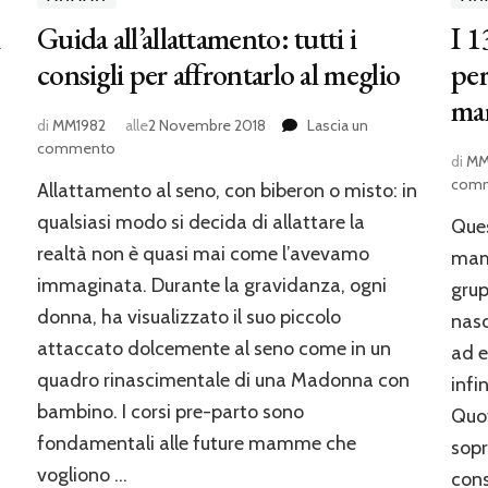
Guida all’allattamento: tutti i
I 1
consigli per affrontarlo al meglio
per
ma
di
MM1982
alle
2 Novembre 2018
Lascia un
su
commento
di
MM
Guida
com
Allattamento al seno, con biberon o misto: in
all’allattamento:
tutti
qualsiasi modo si decida di allattare la
Ques
i
realtà non è quasi mai come l’avevamo
mamm
consigli
immaginata. Durante la gravidanza, ogni
per
gru
affrontarlo
donna, ha visualizzato il suo piccolo
nasc
al
attaccato dolcemente al seno come in un
ad e
meglio
quadro rinascimentale di una Madonna con
infi
bambino. I corsi pre-parto sono
Quot
fondamentali alle future mamme che
sop
vogliono …
cons