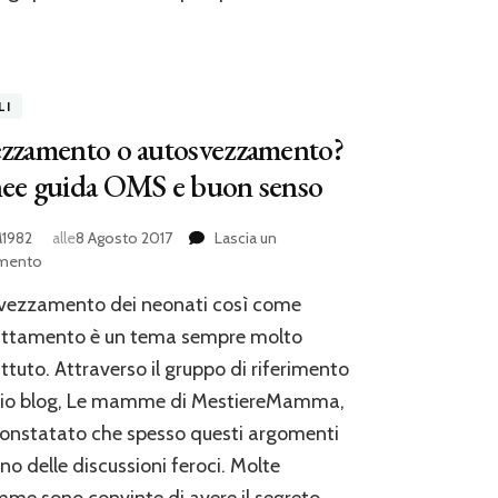
LI
ezzamento o autosvezzamento?
nee guida OMS e buon senso
1982
alle
8 Agosto 2017
Lascia un
su
mento
Svezzamento
vezzamento dei neonati così come
o
autosvezzamento?
lattamento è un tema sempre molto
Linee
ttuto. Attraverso il gruppo di riferimento
guida
mio blog, Le mamme di MestiereMamma,
OMS
e
onstatato che spesso questi argomenti
buon
no delle discussioni feroci. Molte
senso