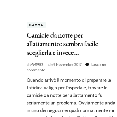
MAMMA
Camicie da notte per
allattamento: sembra facile
sceglierla e invece…
di
MM1982
alle
9 Novembre 2017
Lascia un
su
commento
Camicie
Quando arrivò il momento di preparare la
da
notte
fatidica valigia per l’ospedale, trovare le
per
camicie da notte per allattamento fu
allattamento:
seriamente un problema. Ovviamente andai
sembra
facile
in uno dei negozi nei quali normalmente mi
sceglierla