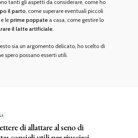
ono tanti gli aspetti da considerare, come ho
o il parto
, come superare eventuali piccoli
 e le
prime poppate
a casa, come gestire lo
are il latte artificiale.
sto sia un argomento delicato, ho scelto di
e spero possano esserti utili.
LI
ttere di allattare al seno di
te: consigli utili per riuscirci