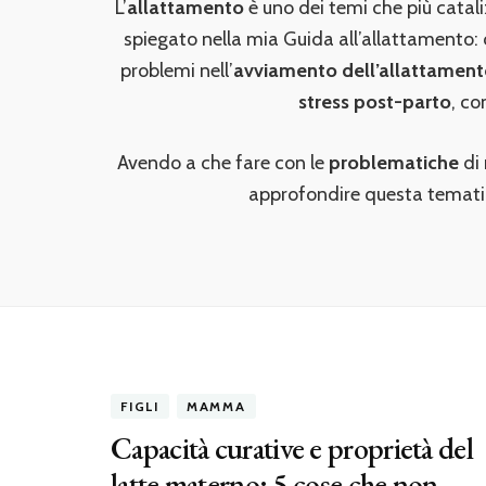
L’
allattamento
è uno dei temi che più catal
spiegato nella mia Guida all’allattamento
problemi nell’
avviamento dell’allattamen
stress post-parto
, co
Avendo a che fare con le
problematiche
di 
approfondire questa tematica
FIGLI
MAMMA
Capacità curative e proprietà del
latte materno: 5 cose che non