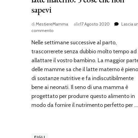
sapevi
di
MestiereMamma
alle
17 Agosto 2020
Lascia u
su
commento
Capacità
Nelle settimane successive al parto,
curative
e
trascorrerete senza dubbio molto tempo ad
proprietà
allattare il vostro bambino. La maggior part
del
delle mamme sa che il latte materno è pien
latte
materno:
di sostanze nutritive e fa indiscutibilmente
5
bene ai neonati. Il seno di una mamma è
cose
che
progettato per produrre questo alimento in
non
modo da fornire il nutrimento perfetto per …
sapevi
FIGLI