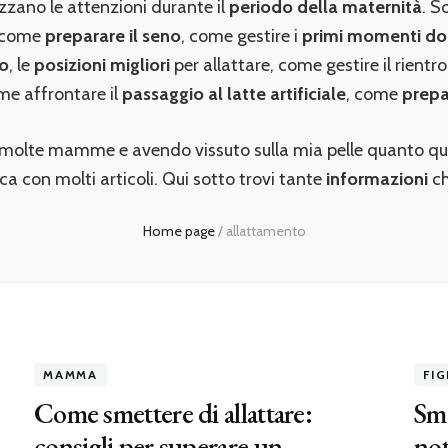
izzano le attenzioni durante il
periodo della maternità
. S
: come
preparare il seno
, come gestire i
primi momenti dop
to
, le
posizioni migliori
per allattare, come gestire il rientro
me affrontare il
passaggio al latte artificiale
, come
prepar
molte mamme e avendo vissuto sulla mia pelle quanto que
 con molti articoli. Qui sotto trovi tante
informazioni
ch
Home page
/
allattamento
MAMMA
FIG
Come smettere di allattare:
Sme
consigli per superare un
not