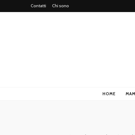
Contatti
Chi sono
MestiereMa
HOME
MA