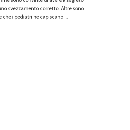
e sono convinte di avere il segreto
uno svezzamento corretto. Altre sono
e che i pediatri ne capiscano …