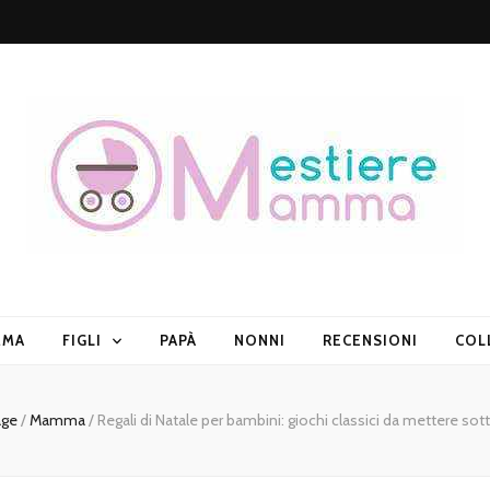
mma.it
MMA
FIGLI
PAPÀ
NONNI
RECENSIONI
COL
ge
/
Mamma
/
Regali di Natale per bambini: giochi classici da mettere sott