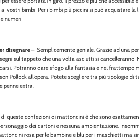
 essere portata in giro. Il prezzo è più che accessibile e 
i vostri bimbi. Per i bimbi più piccini si può acquistare la
 e numeri.
r disegnare
– Semplicemente geniale. Grazie ad una pen
egni sul tappeto che una volta asciutti si cancelleranno. N
carsi. Potranno dare sfogo alla fantasia e nel frattempo 
on Pollock all’opera. Potete scegliere tra più tipologie di
le penne extra.
lo di queste confezioni di mattoncini è che sono esattamen
ersonaggio dei cartoni e nessuna ambientazione. Insomma,
attoncini rosa per le bambine e blu per i maschietti ma s