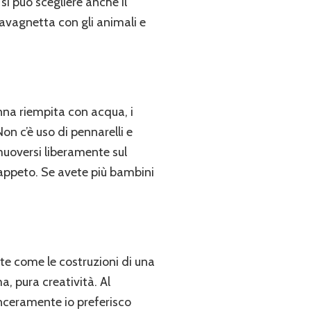
si può scegliere anche il
 lavagnetta con gli animali e
na riempita con acqua, i
on c’è uso di pennarelli e
muoversi liberamente sul
 tappeto. Se avete più bambini
te come le costruzioni di una
 pura creatività. Al
inceramente io preferisco