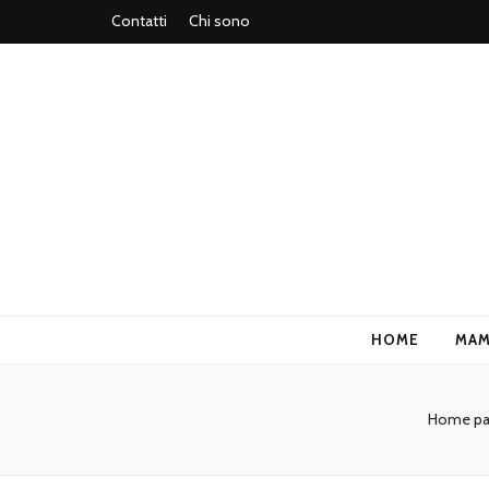
Contatti
Chi sono
MestiereMa
HOME
MA
Home pa