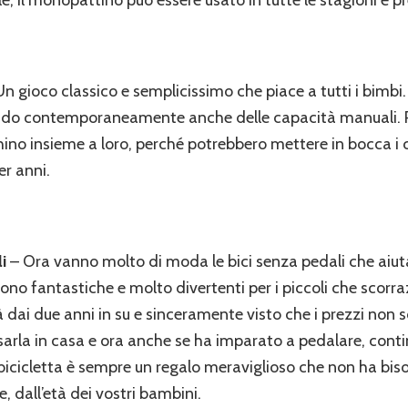
n gioco classico e semplicissimo che piace a tutti i bimbi
pando contemporaneamente anche delle capacità manuali. Per
 insieme a loro, perché potrebbero mettere in bocca i ch
er anni.
i
– Ora vanno molto di moda le bici senza pedali che aiu
. Sono fantastiche e molto divertenti per i piccoli che sco
dai due anni in su e sinceramente visto che i prezzi non so
d usarla in casa e ora anche se ha imparato a pedalare, cont
bicicletta è sempre un regalo meraviglioso che non ha biso
 dall’età dei vostri bambini.