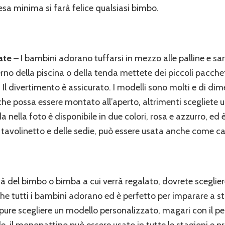
esa minima si farà felice qualsiasi bimbo.
ate
– I bambini adorano tuffarsi in mezzo alle palline e sa
terno della piscina o della tenda mettete dei piccoli pacche
. Il divertimento è assicurato. I modelli sono molti e di dim
he possa essere montato all’aperto, altrimenti scegliete 
nella foto è disponibile in due colori, rosa e azzurro, ed 
 tavolinetto e delle sedie, può essere usata anche come ca
à del bimbo o bimba a cui verrà regalato, dovrete scegliere 
 che tutti i bambini adorano ed è perfetto per imparare a sta
pure scegliere un modello personalizzato, magari con il p
le, il monopattino può essere usato in tutte le stagioni e 