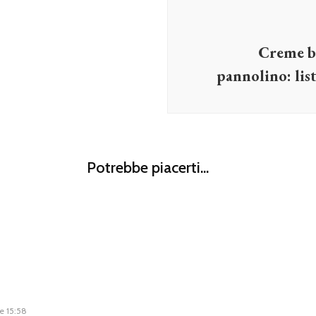
Creme bi
pannolino: list
ì
Potrebbe piacerti...
e 15:58