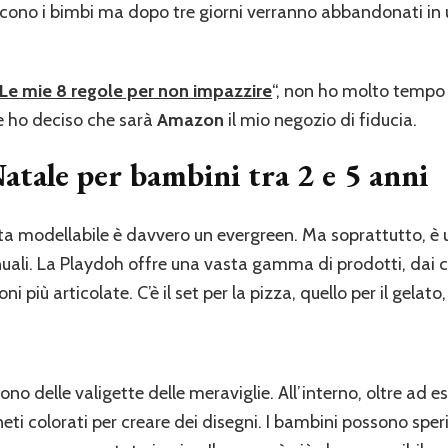
l’albero
ucono i bimbi ma dopo tre giorni verranno abbandonati in u
Le mie 8 regole per non impazzire
“, non ho molto tempo 
e
ho deciso che sarà
Amazon
il mio negozio di fiducia.
Natale per bambini tra 2 e 5 anni
ta modellabile è davvero un evergreen. Ma soprattutto, è
uali. La Playdoh offre una vasta gamma di prodotti, dai cl
i più articolate. C’è il set per la pizza, quello per il gelat
ono delle valigette delle meraviglie. All’interno, oltre ad e
eti colorati per creare dei disegni. I bambini possono sper