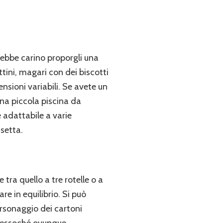
rebbe carino proporgli una
ttini, magari con dei biscotti
ensioni variabili. Se avete un
una piccola piscina da
è adattabile a varie
setta.
tra quello a tre rotelle o a
re in equilibrio. Si può
ersonaggio dei cartoni
pressoché ovunque.