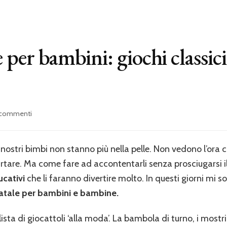
 per bambini: giochi classic
su
 commenti
Regali
di
Natale
i nostri bimbi non stanno più nella pelle. Non vedono l’ora
per
rtare. Ma come fare ad accontentarli senza prosciugarsi i
bambini:
giochi
ucativi
che li faranno divertire molto. In questi giorni mi s
classici
Natale per bambini e bambine.
da
mettere
ista di giocattoli ‘alla moda’. La bambola di turno, i most
sotto