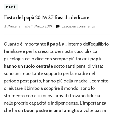
PAPÀ
Festa del papà 2019: 27 frasi da dedicare
su
di
Marilena
alle
11 Marzo 2019
Lascia un commento
Festa
del
papà
Quanto è importante il
papà
all’interno dell’equilibrio
2019:
familiare e per la crescita dei nostri cuccioli? La
27
frasi
psicologia ce lo dice con sempre più forza: i
papà
da
hanno un ruolo centrale
sotto tanti punti di vista:
dedicare
sono un importante supporto per la madre nel
periodo post parto, hanno più della madre il compito
di aiutare il bimbo a scoprire il mondo, sono lo
strumento con cui i nuovi arrivati trovano fiducia
nelle proprie capacità e indipendenze. L’importanza
che ha un
buon padre in una famiglia
a volte passa