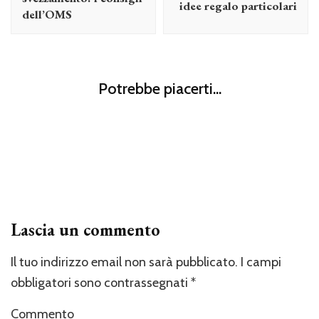
idee regalo particolari
dell’OMS
Papà
Diventare papà: le 101 cose che devi assolutamente
Papà
Potrebbe piacerti...
sapere
Idee regalo per papà: pensieri dolci e divertenti da
Mamma
Papà
custodire
Week end a Roma con bambini: con il programma giusto
sarà uno spasso
Lascia un commento
Il tuo indirizzo email non sarà pubblicato.
I campi
obbligatori sono contrassegnati
*
Commento