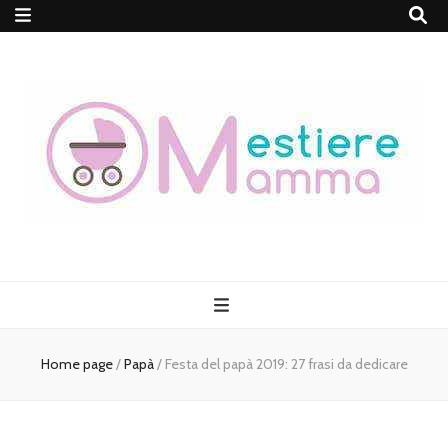
MestiereMamma
Home page
/
Papà
/
Festa del papà 2019: 27 frasi da dedicare