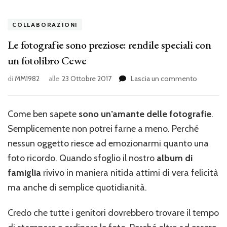
COLLABORAZIONI
Le fotografie sono preziose: rendile speciali con
un fotolibro Cewe
su
di
MM1982
alle
23 Ottobre 2017
Lascia un commento
Le
fotografi
sono
Come ben sapete
sono un’amante delle fotografie
.
preziose:
Semplicemente non potrei farne a meno. Perché
rendile
speciali
nessun oggetto riesce ad emozionarmi quanto una
con
foto ricordo. Quando sfoglio il nostro
album di
un
famiglia
rivivo in maniera nitida attimi di vera felicità
fotolibro
Cewe
ma anche di semplice quotidianità.
Credo che tutte i genitori dovrebbero trovare il tempo