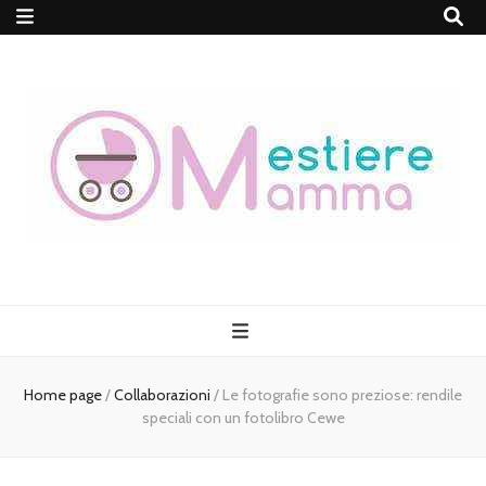
MestiereMamma
Home page
/
Collaborazioni
/
Le fotografie sono preziose: rendile
speciali con un fotolibro Cewe