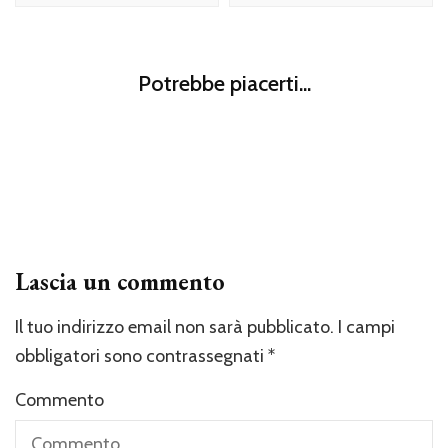
Collaborazioni
Figli
Collaborazioni
Potrebbe piacerti...
Pannolini biologici Bambyo: il bambù per i bebè
L’intimo per i vostri bimbi? Scegliete il made in Italy di
Collaborazioni
Cotonella
Vi presento toucanBox… scatoline magiche per bambini
creativi
Lascia un commento
Il tuo indirizzo email non sarà pubblicato.
I campi
obbligatori sono contrassegnati
*
Commento