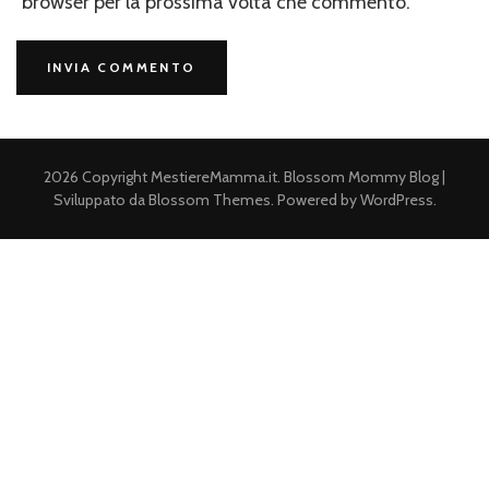
browser per la prossima volta che commento.
2026 Copyright
MestiereMamma.it
.
Blossom Mommy Blog |
Sviluppato da
Blossom Themes
. Powered by
WordPress
.