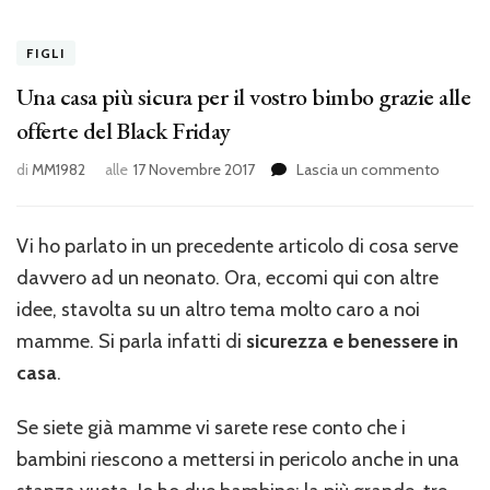
FIGLI
Una casa più sicura per il vostro bimbo grazie alle
offerte del Black Friday
su
di
MM1982
alle
17 Novembre 2017
Lascia un commento
Una
casa
più
Vi ho parlato in un precedente articolo di cosa serve
sicura
davvero ad un neonato. Ora, eccomi qui con altre
per
il
idee, stavolta su un altro tema molto caro a noi
vostro
mamme. Si parla infatti di
sicurezza e benessere in
bimbo
casa
.
grazie
alle
offerte
Se siete già mamme vi sarete rese conto che i
del
bambini riescono a mettersi in pericolo anche in una
Black