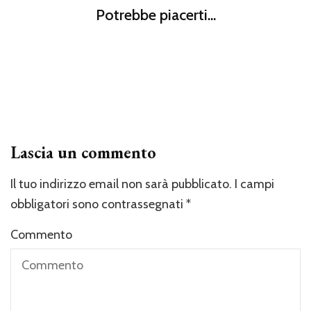
Spiagge Bandiera Verde 2017: le migliori località di mare
Figli
Potrebbe piacerti...
per bambini e neonati
Valigia del neonato: keep calm…state ‘solo’ per diventare
mamme
Figli
Quando iniziare lo svezzamento: i consigli dell’OMS
Lascia un commento
Il tuo indirizzo email non sarà pubblicato.
I campi
obbligatori sono contrassegnati
*
Commento