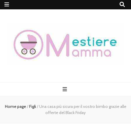
MestiereMamma
Home page
/
Figli
/
Una casa più sicura per il vostro bimbo grazie alle
offerte del Black Friday