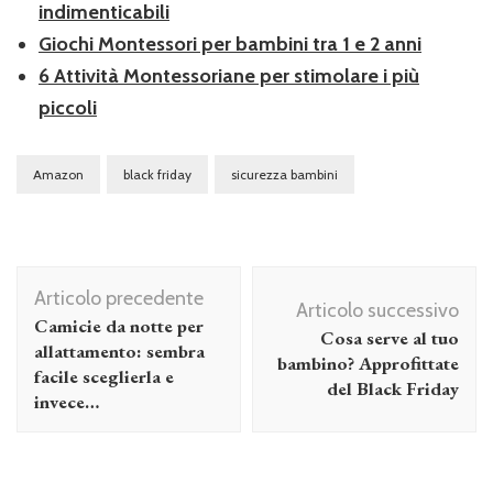
indimenticabili
Giochi Montessori per bambini tra 1 e 2 anni
6 Attività Montessoriane per stimolare i più
piccoli
Amazon
black friday
sicurezza bambini
Navigazione
Articolo precedente
articolo
Articolo successivo
Camicie da notte per
Cosa serve al tuo
allattamento: sembra
bambino? Approfittate
facile sceglierla e
del Black Friday
invece…
Figli