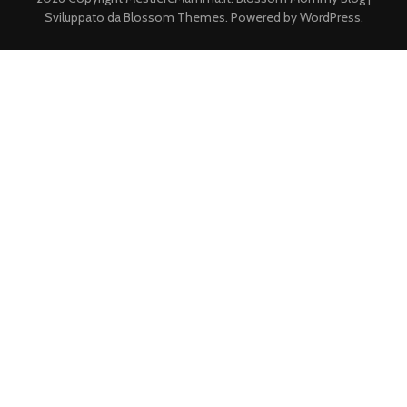
Sviluppato da
Blossom Themes
. Powered by
WordPress
.