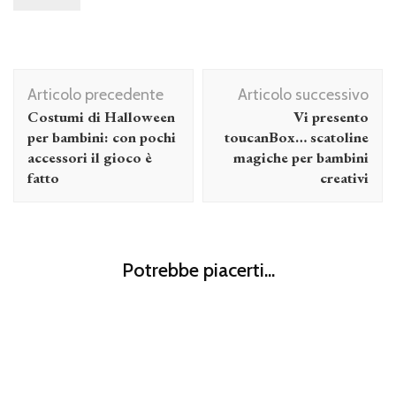
Navigazione
Articolo precedente
Articolo successivo
articolo
Costumi di Halloween
Vi presento
per bambini: con pochi
toucanBox… scatoline
accessori il gioco è
magiche per bambini
fatto
creativi
Figli
Bambini – pidocchi – scuola: è possibile prevenire con le
Figli
Potrebbe piacerti...
buone abitudini
Giornata mondiale contro lo sfruttamento minorile: un
Figli
piccolo gesto, un grande aiuto
Migliori attività montessori da fare in casa per educare
all’autonomia