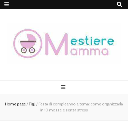
MestiereMamma
Home page
/
Figli
/
Festa di compleanno a tema: come organizzarla
in 10 mosse e senza stress