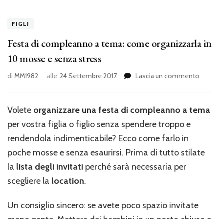
FIGLI
Festa di compleanno a tema: come organizzarla in
10 mosse e senza stress
su
di
MM1982
alle
24 Settembre 2017
Lascia un commento
Festa
di
compl
Volete
organizzare una festa di compleanno a tema
a
per vostra figlia o figlio senza spendere troppo e
tema:
come
rendendola indimenticabile? Ecco come farlo in
organi
poche mosse e senza esaurirsi. Prima di tutto stilate
in
la
lista degli invitati
perché sarà necessaria per
10
moss
scegliere la
location
.
e
senza
Un consiglio sincero: se avete poco spazio invitate
stress