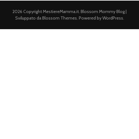
2026 Copyright
MestiereMamma.it
.
Blossom Mommy Blog |
Sviluppato da
Blossom Themes
. Powered by
WordPress
.