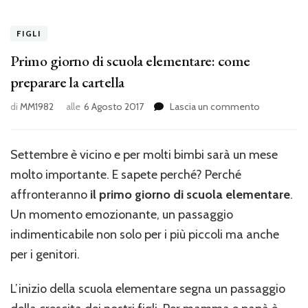
FIGLI
Primo giorno di scuola elementare: come
preparare la cartella
su
di
MM1982
alle
6 Agosto 2017
Lascia un commento
Primo
giorno
di
Settembre è vicino e per molti bimbi sarà un mese
scuola
molto importante. E sapete perché? Perché
elementare
come
affronteranno
il primo giorno di scuola elementare
.
preparare
Un momento emozionante, un passaggio
la
indimenticabile non solo per i più piccoli ma anche
cartella
per i genitori.
L’inizio della scuola elementare segna un passaggio