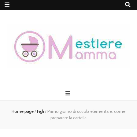
MestiereMamma
Home page
/
Figli
/
Primo giorno di scuola elementare: come
preparare la cartella