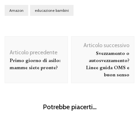
Amazon
educazione bambini
Navigazione
Articolo successivo
articolo
Articolo precedente
Svezzamento o
Primo giorno di asilo:
autosvezzamento?
mamme siete pronte?
Linee guida OMS e
buon senso
Figli
Sterilizzatore per neonati: quali sono i migliori e come
Potrebbe piacerti...
usarli
Figli
Aerosol bambini e neonati: Vediamo quando e come farlo
Figli
Dentizione dei neonati: calendario, fastidi e falsi miti