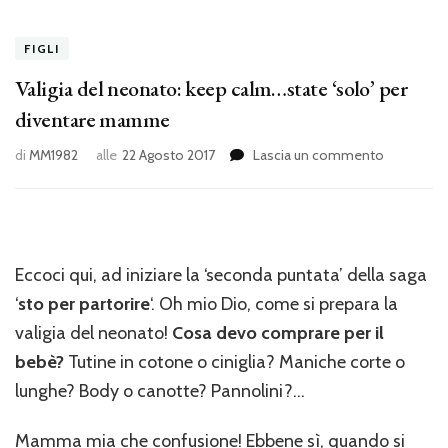
FIGLI
Valigia del neonato: keep calm…state ‘solo’ per
diventare mamme
su
di
MM1982
alle
22 Agosto 2017
Lascia un commento
Valigia
del
neonato:
keep
calm…
Eccoci qui, ad iniziare la ‘seconda puntata’ della saga
state
‘solo’
‘
sto per partorire
‘. Oh mio Dio, come si prepara la
per
valigia del neonato!
Cosa devo comprare per il
diventare
bebè?
Tutine in cotone o ciniglia? Maniche corte o
mamme
lunghe? Body o canotte? Pannolini?…
Mamma mia che confusione! Ebbene sì, quando si