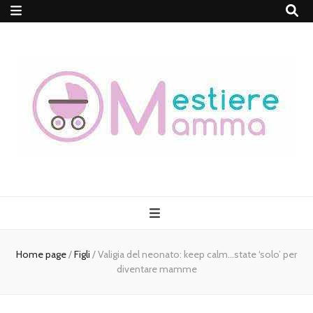
MestiereMamma
Home page
/
Figli
/
Valigia del neonato: keep calm…state ‘solo’ per
diventare mamme