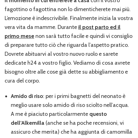
Il momento in cui entrerete a casa
con il vostro
fagottino o fagottina non lo dimenticherete mai più.
L’emozione è indescrivibile. Finalmente inizia la vostra
vera vita da mamme. Durante
il post parto ed il
primo mese
non sarà tutto facile e quindi vi consiglio
di preparare tutto ciò che riguarda l’aspetto pratico.
Dovrete abituarvi al vostro nuovo ruolo e sarete
dedicate h24 a vostro figlio. Vediamo di cosa avrete
bisogno oltre alle cose già dette su abbigliamento e
cura del corpo.
Amido di riso
: per i primi bagnetti del neonato è
meglio usare solo amido di riso sciolto nell’acqua.
A me è piaciuto particolarmente
questo
dell’Alkemilla
(anche se ha poche recensioni, vi
assicuro che merita) che ha aggiunta di camomilla