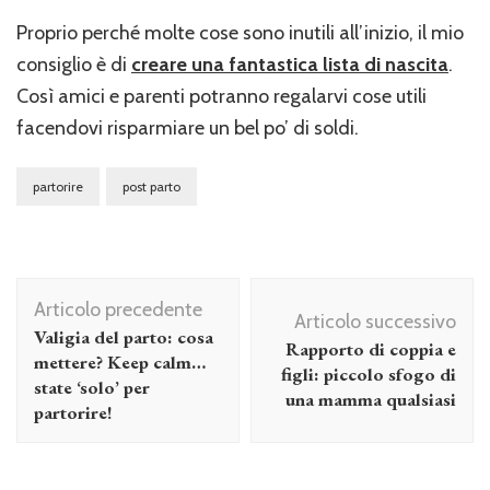
Proprio perché molte cose sono inutili all’inizio, il mio
consiglio è di
creare una fantastica
lista di nascita
.
Così amici e parenti potranno regalarvi cose utili
facendovi risparmiare un bel po’ di soldi.
partorire
post parto
Navigazione
Articolo precedente
articolo
Articolo successivo
Valigia del parto: cosa
Rapporto di coppia e
mettere? Keep calm…
figli: piccolo sfogo di
state ‘solo’ per
una mamma qualsiasi
partorire!
Figli