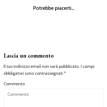
Salviette cambio eco bio con buon inci e senza
Figli
Mamma
Potrebbe piacerti...
fenossietanolo
Capacità curative e proprietà del latte materno: 5 cose che
Figli
non sapevi
Bambini e disturbo ADHD: quali sono i sintomi precoci e
a chi rivolgersi
Lascia un commento
Il tuo indirizzo email non sarà pubblicato.
I campi
obbligatori sono contrassegnati
*
Commento