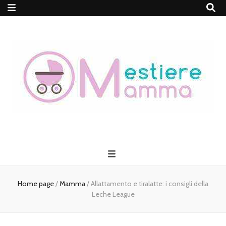
MestiereMamma
Home page
/
Mamma
/
Allattamento e tiralatte: i consigli della
Leche League