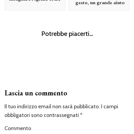
gesto, un grande aiuto
Mamma
Papà
Cosa fare a Roma con i bambini quando piove? Week end
Potrebbe piacerti...
bagnato ma fortunato
Mamma
Gravidanza e acido folico: perché è consigliato prenderlo?
Mamma
Differenze educative in base all’età: le fasce 0-3 e 4-7 anni
Lascia un commento
Il tuo indirizzo email non sarà pubblicato.
I campi
obbligatori sono contrassegnati
*
Commento