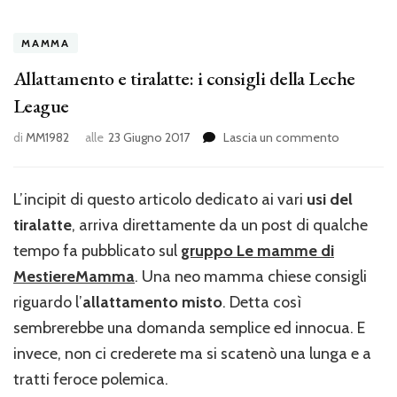
MAMMA
Allattamento e tiralatte: i consigli della Leche
League
su
di
MM1982
alle
23 Giugno 2017
Lascia un commento
Allattame
e
tiralatte:
L’incipit di questo articolo dedicato ai vari
usi del
i
tiralatte
, arriva direttamente da un post di qualche
consigli
della
tempo fa pubblicato sul
gruppo Le mamme di
Leche
MestiereMamma
. Una neo mamma chiese consigli
League
riguardo l’
allattamento misto
. Detta così
sembrerebbe una domanda semplice ed innocua. E
invece, non ci crederete ma si scatenò una lunga e a
tratti feroce polemica.